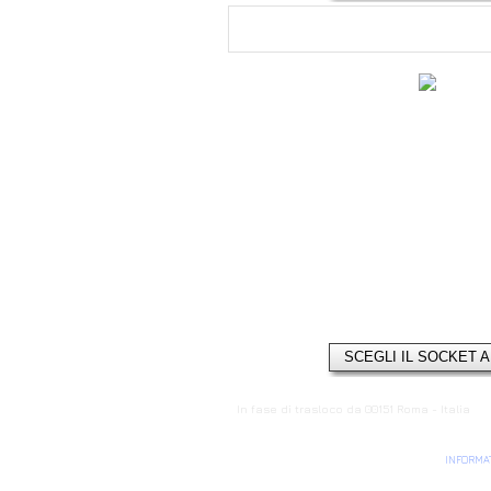
SCEGLI IL SOCKET 
In fase di trasloco da 00151 Roma - Italia
INFORMAT